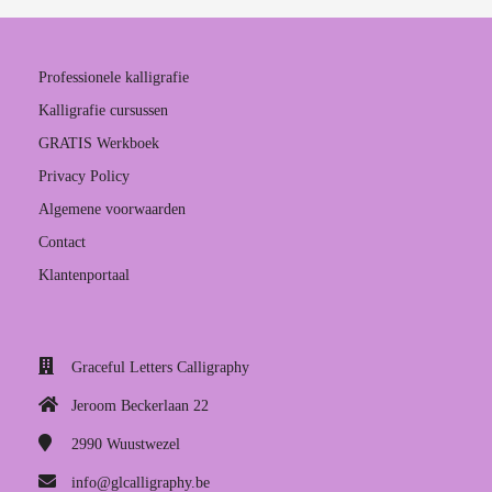
 op de
e. Hierdoor
 website-
Professionele kalligrafie
ren
Kalligrafie cursussen
nte
GRATIS Werkboek
enties
gebaseerd
Privacy Policy
 gedrag van
Algemene voorwaarden
ezoeker.
Contact
Klantenportaal
uren
Graceful Letters Calligraphy
Jeroom Beckerlaan 22
2990
Wuustwezel
info@glcalligraphy.be