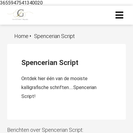
3655947541340020
ngen
Home
Spencerian Script
 policy
Spencerian Script
oneel
Ontdek hier één van de mooiste
onele
s zijn
kalligrafische schriften.....Spencerian
kelijk om
Script!
bsite te
ken. Ze
 gebruikt
asisfuncties
der deze
Berichten over Spencerian Script: