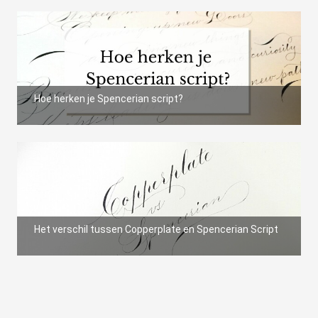
s kan de
e niet
oneren.
ieken
ische
Hoe herken je Spencerian script?
s worden
kt om
em
tie te
elen over
drag van
zoeker op
site.
Het verschil tussen Copperplate en Spencerian Script
ing
ingcookies
 gebruikt
oekers te